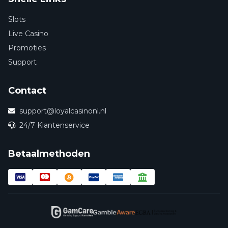
Slots
Live Casino
Promoties
Support
Contact
support@loyalcasinonl.nl
24/7 Klantenservice
Betaalmethoden