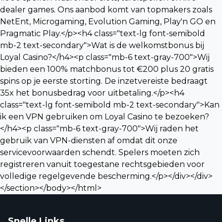
Snelle Links